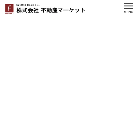
MENU
物件詳細
【仲介手数料不要物件】麻溝台6丁
目 平家の4LDK
・こちらの物件は購入時に必要な仲介手数料が不
要です！
・完成しました！ いつでも内見できます！
・土地65坪 カースペース並列3台
・南6ｍ道路で陽当り良好