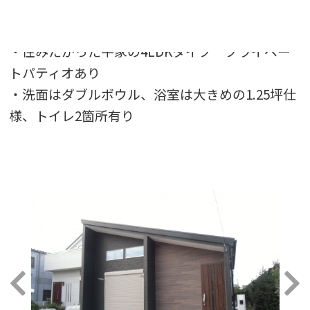
・勾配天井で開放感のあるリビングダイニングは
19.25帖 ロフト7.5帖付
・住みたかった平家の4LDKタイプ プライベー
トパティオあり
・洗面はダブルボウル、浴室は大きめの1.25坪仕
様、トイレ2箇所有り