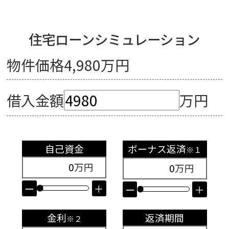
住宅ローンシミュレーション
物件価格4,980万円
借入金額
万円
自己資金
ボーナス返済
※１
万円
万円
ー
＋
ー
＋
金利
返済期間
※２